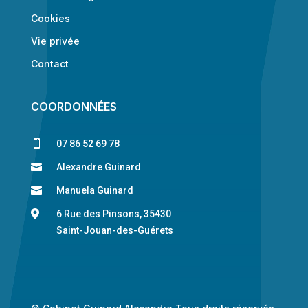
Cookies
Vie privée
Contact
COORDONNÉES

07 86 52 69 78

Alexandre Guinard

Manuela Guinard

6 Rue des Pinsons, 35430
Saint-Jouan-des-Guérets